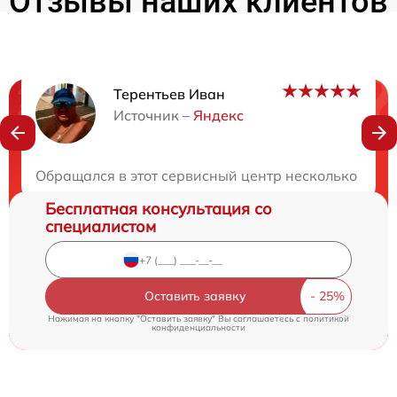
Отзывы наших клиентов
Терентьев Иван
Нужна консультация?
Источник –
Яндекс
Закажите бесплатную консультацию
Обращался в этот сервисный центр несколько раз,
Бесплатная консультация со
специалистом
Оставить заявку
Нажимая на кнопку "Оставить заявку" Вы соглашаетесь c
политикой
конфиденциальности